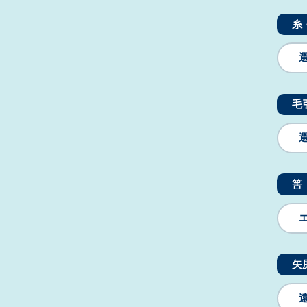
糸
毛
筈
矢