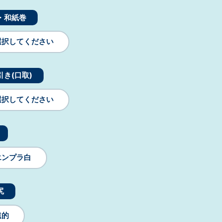
・和紙巻
選択してください
引き(口取)
選択してください
エンプラ白
尻
遠的