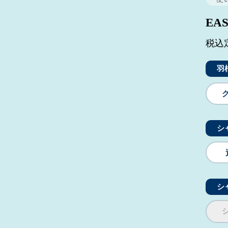
EA
税込定
羽
シ
シ