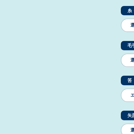
糸
毛
筈
矢