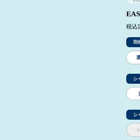
EA
税込定
羽
シ
シ